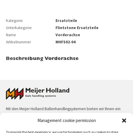
Kategorie
Ersatzteile
Unterkategorie
Flintstone Ersatzteile
Name
Vorderachse
Artikelnummer
MHFS02-04
Beschreibung Vorderachse
Mit den Meijer Holland Ballenhandlingsystemen bieten wir Ihnen ein
komplettes Programm an Ballengreifern, Behandlungsgeräten für
Management cookie permission
gewickelte Stroh- und Heuballen und Sammlern für Stroh- und
Heuballen. Die Geräte können an Frontladern, Teleskopladern,
To provide the best experience, we use technologies such as cookies to store