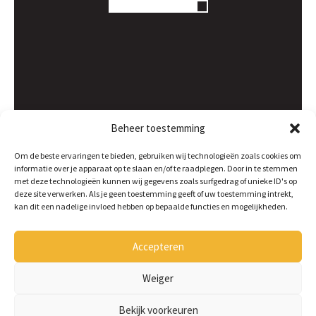
Beheer toestemming
Om de beste ervaringen te bieden, gebruiken wij technologieën zoals cookies om
informatie over je apparaat op te slaan en/of te raadplegen. Door in te stemmen
met deze technologieën kunnen wij gegevens zoals surfgedrag of unieke ID's op
deze site verwerken. Als je geen toestemming geeft of uw toestemming intrekt,
kan dit een nadelige invloed hebben op bepaalde functies en mogelijkheden.
Accepteren
Weiger
Bekijk voorkeuren