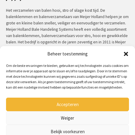
Het verzamelen van balen hooi, stro of silage kost tijd. De
balenklemmen en balenverzamelaars van Meijer Holland helpen je om
grote en kleine balen sneller, veiliger en eenvoudiger te verzamelen.
Meijer Holland Bale Handeling Systems heeft een volledig assortiment
van balenklemmen, balenverzamelaars voor stro, hooi en gewikkelde
balen. Het bedrijf is opgericht in de jaren zeventig en in 2011 is Meijer
Holland overgenomen voor Jansen&Heuning. Meijer Holland machines
Beheer toestemming
hebben een uitzonderlijke kwaliteit en zijn door de jaren heen in
praktijk getest.
Om de beste ervaringen te bieden, gebruiken wij technologieën zoals cookies om
informatie over je apparaat op te slaan en/of te raadplegen. Door in te stemmen
Contact:
+31 (0)50 312 64 48
/
info@meijerholland.com
met deze technologieën kunnen wij gegevens zoals surfgedrag of unieke ID's op
deze site verwerken. Als je geen toestemming geeft of uw toestemming intrekt,
kan dit een nadelige invloed hebben op bepaalde functies en mogelijkheden.
Volg ons op:
Accepteren
Copyright 2026 - Meijer Holland
Algemene voorwaarden
Weiger
Disclaimer
Cookiebeleid
Bekijk voorkeuren
Privacyverklaring