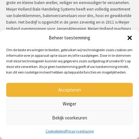
grote en kleine balen sneller, veiliger en eenvoudiger te verzamelen.
Meijer Holland Bale Handeling Systems heeft een volledig assortiment
van balenklemmen, balenverzamelaars voor stro, hooi en gewikkelde
balen. Het bedrijf is opgericht in de jaren zeventig en in 2011 is Meijer
Holland overgenomen voor Jansen&Heuning. Meijer Holland machines
hebben een uitzonderlijke kwaliteit en zijn door de jaren heen in
Beheer toestemming
praktijk getest.
Om de beste ervaringen te bieden, gebruiken wij technologieën zoals cookies om
Contact:
+31 (0)50 312 64 48
/
info@meijerholland.com
informatie over je apparaat op te slaan en/of te raadplegen. Door in te stemmen
met deze technologieën kunnen wij gegevens zoals surfgedrag of unieke ID's op
deze site verwerken. Als je geen toestemming geeft of uw toestemming intrekt,
Volg ons op:
kan dit een nadelige invloed hebben op bepaalde functies en mogelijkheden.
Accepteren
Copyright 2026 - Meijer Holland
Algemene voorwaarden
Weiger
Disclaimer
Cookiebeleid
Privacyverklaring
Bekijk voorkeuren
Contact
Formulieren
Cookiebeleid
Privacyverklaring