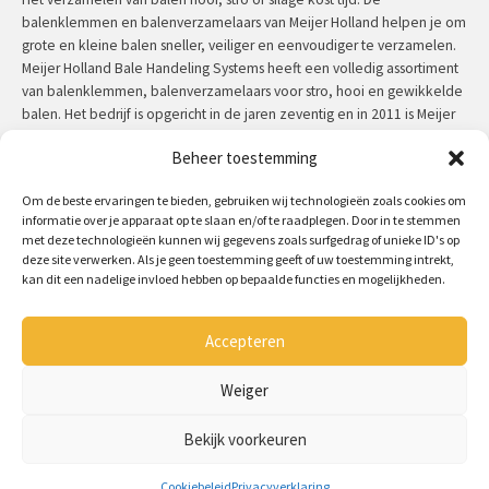
balenklemmen en balenverzamelaars van Meijer Holland helpen je om
grote en kleine balen sneller, veiliger en eenvoudiger te verzamelen.
Meijer Holland Bale Handeling Systems heeft een volledig assortiment
van balenklemmen, balenverzamelaars voor stro, hooi en gewikkelde
balen. Het bedrijf is opgericht in de jaren zeventig en in 2011 is Meijer
Holland overgenomen voor Jansen&Heuning. Meijer Holland machines
Beheer toestemming
hebben een uitzonderlijke kwaliteit en zijn door de jaren heen in
praktijk getest.
Om de beste ervaringen te bieden, gebruiken wij technologieën zoals cookies om
informatie over je apparaat op te slaan en/of te raadplegen. Door in te stemmen
Contact:
+31 (0)50 312 64 48
/
info@meijerholland.com
met deze technologieën kunnen wij gegevens zoals surfgedrag of unieke ID's op
deze site verwerken. Als je geen toestemming geeft of uw toestemming intrekt,
kan dit een nadelige invloed hebben op bepaalde functies en mogelijkheden.
Volg ons op:
Accepteren
Copyright 2026 - Meijer Holland
Algemene voorwaarden
Weiger
Disclaimer
Cookiebeleid
Bekijk voorkeuren
Privacyverklaring
Contact
Cookiebeleid
Privacyverklaring