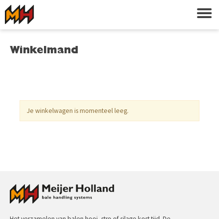
Winkelmand
Je winkelwagen is momenteel leeg.
Het verzamelen van balen hooi, stro of silage kost tijd. De