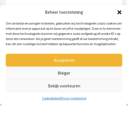
Beheer toestemming
Om de beste ervaringen te bieden, gebruiken wij technologieën zoals cookies om
informatie over je apparaat op te slaan en/of te raadplegen. Door in te stemmen
met deze technologieën kunnen wij gegevens zoals surfgedrag of unieke ID's op
deze site verwerken. Als je geen toestemming geeft of uw toestemming intrekt,
kan dit een nadelige invloed hebben op bepaalde functies en mogelijkheden.
Accepteren
Populaire producten
Weiger
Bekijk voorkeuren
Cookiebeleid
Privacyverklaring
Fred 3-4 balenklem