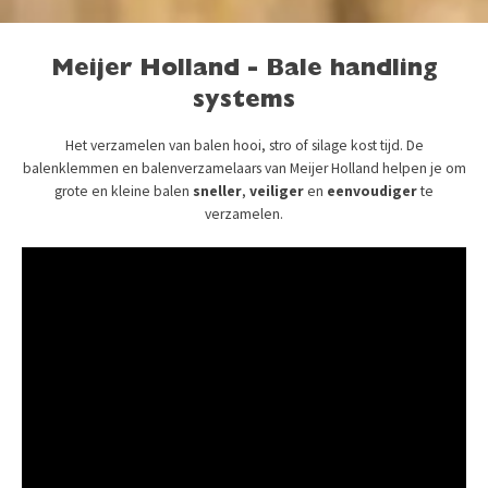
Meijer Holland - Bale handling
systems
Het verzamelen van balen hooi, stro of silage kost tijd. De
balenklemmen en balenverzamelaars van Meijer Holland helpen je om
grote en kleine balen
sneller
,
veiliger
en
eenvoudiger
te
verzamelen.