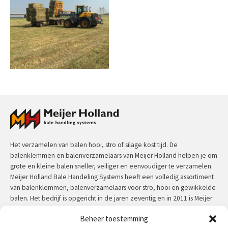
Het verzamelen van balen hooi, stro of silage kost tijd. De
balenklemmen en balenverzamelaars van Meijer Holland helpen je om
grote en kleine balen sneller, veiliger en eenvoudiger te verzamelen.
Meijer Holland Bale Handeling Systems heeft een volledig assortiment
van balenklemmen, balenverzamelaars voor stro, hooi en gewikkelde
balen. Het bedrijf is opgericht in de jaren zeventig en in 2011 is Meijer
Holland overgenomen voor Jansen&Heuning. Meijer Holland machines
Beheer toestemming
hebben een uitzonderlijke kwaliteit en zijn door de jaren heen in