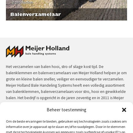
2 producten
Balenverzamelaar
Het verzamelen van balen hooi, stro of silage kost tijd. De
balenklemmen en balenverzamelaars van Meijer Holland helpen je om
grote en kleine balen sneller, veiliger en eenvoudiger te verzamelen.
Meijer Holland Bale Handeling Systems heeft een volledig assortiment
van balenklemmen, balenverzamelaars voor stro, hooi en gewikkelde
balen. Het bedrijf is opgericht in de jaren zeventig en in 2011 is Meijer
Holland overgenomen voor Jansen&Heuning. Meijer Holland machines
Beheer toestemming
hebben een uitzonderlijke kwaliteit en zijn door de jaren heen in
praktijk getest.
Om de beste ervaringen te bieden, gebruiken wij technologieën zoals cookies om
informatie over je apparaat op te slaan en/of te raadplegen. Door in te stemmen
Contact:
+31 (0)50 312 64 48
/
info@meijerholland.com
met deze technologieën kunnen wij gegevens zoals surfgedrag of unieke ID's op