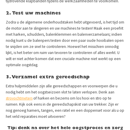
tijdrovende klapbanden tijdens de werkzaamheden te voorkomen.
2. Test uw machines
Zodra u de algemene onderhoudstaken hebt uitgevoerd, is het tijd om
de motor aan te slingeren en uw machines te testen! Maak een proefrit
met harken, schudders, balenklemmen en balenverzamelaars; indien
nodig kunt u de balenpers testen door een paar oude hooibalen open
te snijden om ze snel te controleren. Hoewel het misschien onnodig
lijkt, is het beter om ruim van tevoren te controleren of alles werkt. U
wilt er niet achter komen dat een cruciale machine niet werkt op een
optimale oogstdag.
3. Verzamel extra gereedschap
Extra hulpmiddelen zijn alle gereedschappen en voorwerpen die u
nodig hebt om het oogstseizoen vlot te laten verlopen. Denk aan
strovochtmeters
of harken en bezems om los hooi en stro op te
ruimen. Kijk ook eens in de gereedschapskist van uw trekker. Zijn er
nog genoeg hamers, tangen, een ratel en een doppenset voor als u op
het veld reparaties moet uitvoeren?
Tip: denk na over het hele oogstproces en zorg