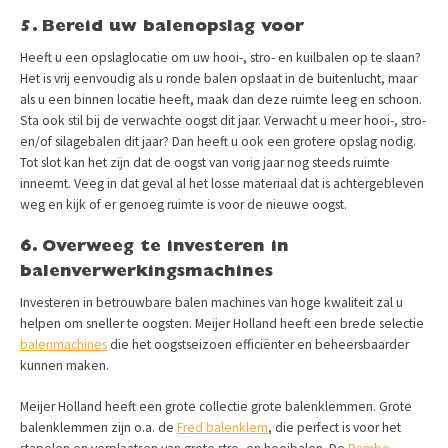
5. Bereid uw balenopslag voor
Heeft u een opslaglocatie om uw hooi-, stro- en kuilbalen op te slaan?
Het is vrij eenvoudig als u ronde balen opslaat in de buitenlucht, maar
als u een binnen locatie heeft, maak dan deze ruimte leeg en schoon.
Sta ook stil bij de verwachte oogst dit jaar. Verwacht u meer hooi-, stro-
en/of silagebalen dit jaar? Dan heeft u ook een grotere opslag nodig.
Tot slot kan het zijn dat de oogst van vorig jaar nog steeds ruimte
inneemt. Veeg in dat geval al het losse materiaal dat is achtergebleven
weg en kijk of er genoeg ruimte is voor de nieuwe oogst.
6. Overweeg te investeren in
balenverwerkingsmachines
Investeren in betrouwbare balen machines van hoge kwaliteit zal u
helpen om sneller te oogsten. Meijer Holland heeft een brede selectie
balenmachines
die het oogstseizoen efficiënter en beheersbaarder
kunnen maken.
Meijer Holland heeft een grote collectie grote balenklemmen. Grote
balenklemmen zijn o.a. de
Fred balenklem
, die perfect is voor het