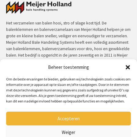
Het verzamelen van balen hooi, stro of silage kost tijd. De
balenklemmen en balenverzamelaars van Meijer Holland helpen je om
grote en kleine balen sneller, veiliger en eenvoudiger te verzamelen.
Meijer Holland Bale Handeling Systems heeft een volledig assortiment
van balenklemmen, balenverzamelaars voor stro, hooi en gewikkelde
balen. Het bedrijf is opgericht in de jaren zeventig en in 2011 is Meijer
Holland overgenomen voor Jansen&Heuning. Meijer Holland machines
Beheer toestemming
hebben een uitzonderlijke kwaliteit en zijn door de jaren heen in
praktijk getest.
Om de beste ervaringen te bieden, gebruiken wij technologieën zoals cookies om
informatie over je apparaat op te slaan en/of te raadplegen. Door in te stemmen
Contact:
+31 (0)50 312 64 48
/
info@meijerholland.com
met deze technologieën kunnen wij gegevens zoals surfgedrag of unieke ID's op
deze site verwerken. Als je geen toestemming geeft of uw toestemming intrekt,
kan dit een nadelige invloed hebben op bepaalde functies en mogelijkheden.
Volg ons op:
Accepteren
Copyright 2026 - Meijer Holland
Algemene voorwaarden
Weiger
Disclaimer