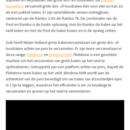
stapelen en verplaatsen van grote stro- en hooibalen. De
Rambo
balenklem
verzamelt grote stro- of hooibalen één voor één en kan ze
als een pakket laden. Er zijn verschillende versies verkrijgbaar,
variërend van de Rambo 2 tot de Rambo 7k. De combinatie van de
Fred en Rambo is de beste oplossing; met de Rambo de balen op het
veld laden en met de Fred de balen lossen en in de opslag zetten.
Ook heeft Meijer Holland grote balenverzamelaars om grote stro- of
hooibalen achter uw pers te verzamelen. Er zijn twee verzamelaars in
deze range:
Flintstone
en
Windrow HVM
. Flintstone is een geschikte
machine om het verzamelen van grote balen op het veld te
optimaliseren. Gekoppeld aan een platform achter uw pers, stapelt de
Flintstone twee balen op het veld. Windrow HVM wordt aan de
achterkant van de pers bevestigd om uw balen van afzonderlijke rijen
in 1 lijn te leggen, waardoor het efficiënter is om ze kruislings te
verzamelen en sporen op het veld te verminderen.