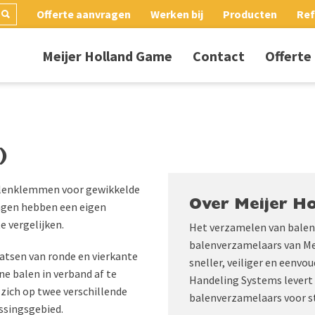
Offerte aanvragen
Werken bij
Producten
Ref
Meijer Holland Game
Contact
Offerte
)
balenklemmen voor gewikkelde
Over Meijer Ho
ingen hebben een eigen
e vergelijken.
Het verzamelen van balen 
balenverzamelaars van Mei
atsen van ronde en vierkante
sneller, veiliger en eenvo
ne balen in verband af te
Handeling Systems levert 
zich op twee verschillende
balenverzamelaars voor st
ssingsgebied.