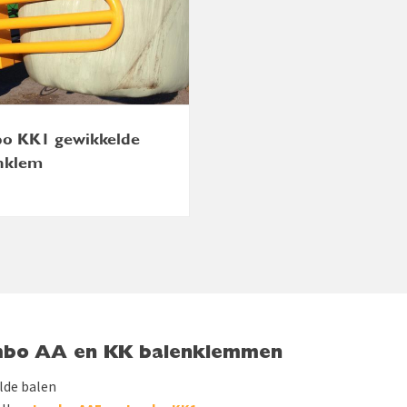
o KK1 gewikkelde
nklem
bo AA en KK balenklemmen
lde balen