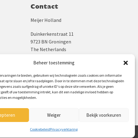
Contact
Meijer Holland
Duinkerkenstraat 11
9723 BN Groningen
The Netherlands
Beheer toestemming
KVK: 02043931
BTW: NL800245775B04
rvaringen te bieden, gebruiken wij technologieën zoals cookies om informatie
aat op te slaan en/of te raadplegen. Door in te stemmen met deze technologieën
+31 (0)50 - 312 6448
gevens zoals surfgedrag of unieke ID's op deze site verwerken. Als je geen
geeft of uw toestemming intrekt, kan dit een nadelige invloed hebben op
info@meijerholland.com
cties en mogelijkheden.
Volg ons op:
epteren
Weiger
Bekijk voorkeuren
Cookiebeleid
Privacyverklaring
Cookiebeleid
Privacyverklaring
Contact
Formulieren