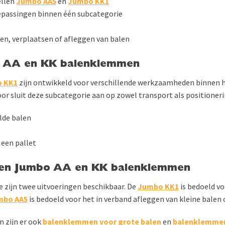
ellen
Jumbo AA5
en
Jumbo KK1
epassingen binnen één subcategorie
n, verplaatsen of afleggen van balen
o AA en KK balenklemmen
 KK1
zijn ontwikkeld voor verschillende werkzaamheden binnen 
or sluit deze subcategorie aan op zowel transport als positioneri
lde balen
 een pallet
nen Jumbo AA en KK balenklemmen
 zijn twee uitvoeringen beschikbaar. De
Jumbo KK1
is bedoeld vo
mbo AA5
is bedoeld voor het in verband afleggen van kleine balen 
 zijn er ook
balenklemmen voor grote balen
en
balenklemmen 