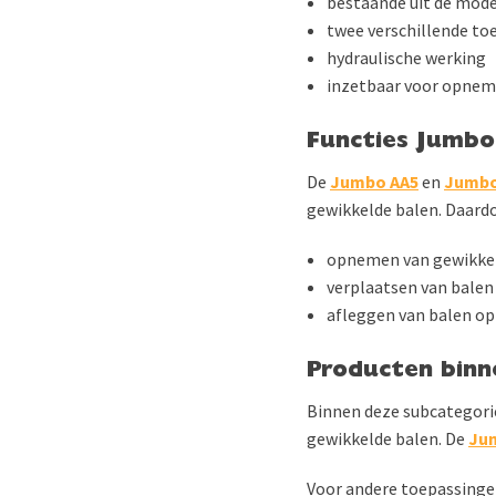
bestaande uit de mod
twee verschillende to
hydraulische werking
inzetbaar voor opneme
Functies Jumb
De
Jumbo AA5
en
Jumbo
gewikkelde balen. Daardo
opnemen van gewikke
verplaatsen van balen
afleggen van balen op
Producten bin
Binnen deze subcategorie
gewikkelde balen. De
Ju
Voor andere toepassingen