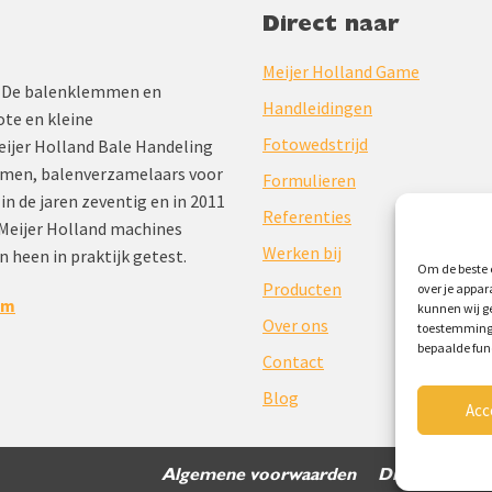
Direct naar
Meijer Holland Game
jd. De balenklemmen en
Handleidingen
te en kleine
Fotowedstrijd
Meijer Holland Bale Handeling
mmen, balenverzamelaars voor
Formulieren
 in de jaren zeventig en in 2011
Referenties
Meijer Holland machines
Werken bij
n heen in praktijk getest.
Om de beste e
Producten
over je appar
om
kunnen wij ge
Over ons
toestemming 
bepaalde fun
Contact
Blog
Acc
Algemene voorwaarden
Disclaimer