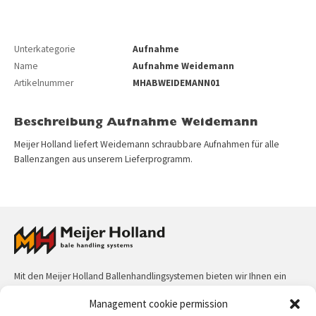
Unterkategorie
Aufnahme
Name
Aufnahme Weidemann
Artikelnummer
MHABWEIDEMANN01
Beschreibung Aufnahme Weidemann
Meijer Holland liefert Weidemann schraubbare Aufnahmen für alle
Ballenzangen aus unserem Lieferprogramm.
Mit den Meijer Holland Ballenhandlingsystemen bieten wir Ihnen ein
komplettes Programm an Ballengreifern, Behandlungsgeräten für
Management cookie permission
gewickelte Stroh- und Heuballen und Sammlern für Stroh- und