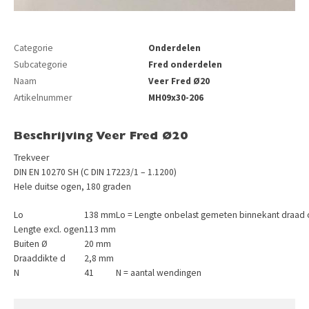
Categorie
Onderdelen
Subcategorie
Fred onderdelen
Naam
Veer Fred Ø20
Artikelnummer
MH09x30-206
Beschrijving Veer Fred Ø20
Trekveer
DIN EN 10270 SH (C DIN 17223/1 – 1.1200)
Hele duitse ogen, 180 graden
Lo
138 mm
Lo = Lengte onbelast gemeten binnekant draad
Lengte excl. ogen
113 mm
Buiten Ø
20 mm
Draaddikte d
2,8 mm
N
41
N = aantal wendingen