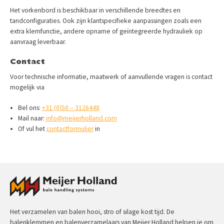
Het vorkenbord is beschikbaar in verschillende breedtes en
tandconfiguraties. Ook zijn klantspecifieke aanpassingen zoals een
extra klemfunctie, andere opname of geïntegreerde hydrauliek op
aanvraag leverbaar.
Contact
Voor technische informatie, maatwerk of aanvullende vragen is contact
mogelijk via
Bel ons:
+31 (0)50 – 3126448
Mail naar:
info@meijerholland.com
Of vul het
contactformulier
in
Het verzamelen van balen hooi, stro of silage kost tijd. De
balenklemmen en balenverzamelaars van Meijer Holland helpen je om