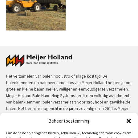
Het verzamelen van balen hooi, stro of silage kost tijd. De
balenklemmen en balenverzamelaars van Meijer Holland helpen je om
grote en kleine balen sneller, veiliger en eenvoudiger te verzamelen.
Meijer Holland Bale Handeling Systems heeft een volledig assortiment
van balenklemmen, balenverzamelaars voor stro, hooi en gewikkelde
balen. Het bedrijf is opgericht in de jaren zeventig en in 2011 is Meijer
Holland overgenomen voor Jansen&Heuning. Meijer Holland machines
Beheer toestemming
hebben een uitzonderlijke kwaliteit en zijn door de jaren heen in
praktijk getest.
Om de beste ervaringen te bieden, gebruiken wij technologieën zoals cookies om