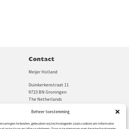
Contact
Meijer Holland
Duinkerkenstraat 11
9723 BN Groningen
The Netherlands
Beheer toestemming
KVK: 02043931
BTW: NL800245775B04
rvaringen te bieden, gebruiken wij technologieën zoals cookies om informatie
aat op te slaan en/of te raadplegen. Door in te stemmen met deze technologieën