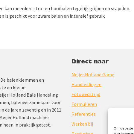
 en kan meerdere stro- en hooibalen tegelijk grijpen en stapelen.
s en is geschikt voor zware balen en intensief gebruik.
Direct naar
Meijer Holland Game
jd. De balenklemmen en
Handleidingen
te en kleine
Fotowedstrijd
Meijer Holland Bale Handeling
mmen, balenverzamelaars voor
Formulieren
 in de jaren zeventig en in 2011
Referenties
Meijer Holland machines
Werken bij
n heen in praktijk getest.
Om de beste e
Producten
over je appar