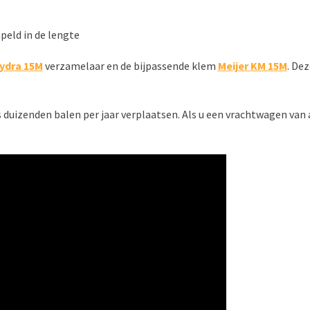
peld in de lengte
ydra 15M
verzamelaar en de bijpassende klem
Meijer
KM 15M
. De
uizenden balen per jaar verplaatsen. Als u een vrachtwagen van a