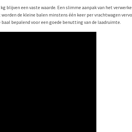
20 kg blijven een vaste waarde. Een slimme aanpak van het verwerk
nt worden de kleine balen minstens één keer per vrachtwagen ve
e baal bepalend voor een goede benutting van de laadruimte.