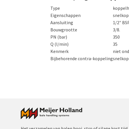
Type
koppelh
Eigenschappen
snelkop
Aansluiting
1/2″ BS
Bouwgrootte
3/8.
PN (bar)
350
Q (l/min)
35
Kenmerk
niet ond
Bijbehorende contra-koppeling
snelkop
Het verzamelen van balen hooi, stro of silage kost ti