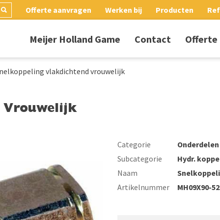
Offerte aanvragen
Werken bij
Producten
Ref
Meijer Holland Game
Contact
Offerte
nelkoppeling vlakdichtend vrouwelijk
 Vrouwelijk
Categorie
Onderdelen
Subcategorie
Hydr. koppe
Naam
Snelkoppeli
Artikelnummer
MH09X90-52