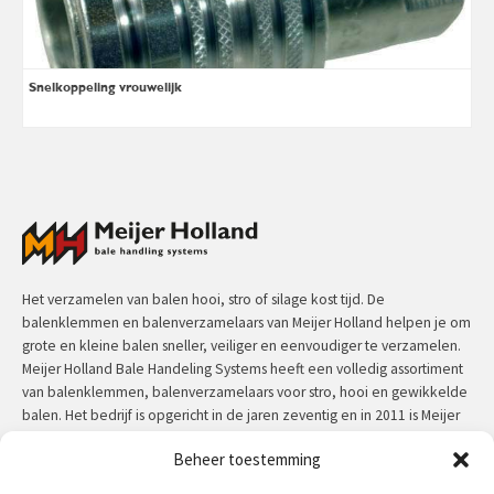
Snelkoppeling vrouwelijk
Het verzamelen van balen hooi, stro of silage kost tijd. De
balenklemmen en balenverzamelaars van Meijer Holland helpen je om
grote en kleine balen sneller, veiliger en eenvoudiger te verzamelen.
Meijer Holland Bale Handeling Systems heeft een volledig assortiment
van balenklemmen, balenverzamelaars voor stro, hooi en gewikkelde
balen. Het bedrijf is opgericht in de jaren zeventig en in 2011 is Meijer
Holland overgenomen voor Jansen&Heuning. Meijer Holland machines
Beheer toestemming
hebben een uitzonderlijke kwaliteit en zijn door de jaren heen in
praktijk getest.