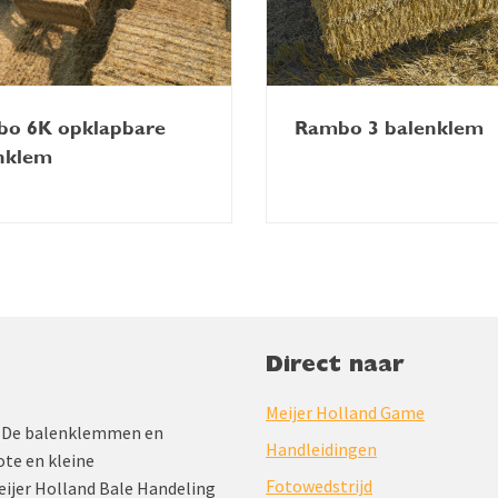
o 6K opklapbare
Rambo 3 balenklem
nklem
Direct naar
Meijer Holland Game
jd. De balenklemmen en
Handleidingen
te en kleine
Fotowedstrijd
Meijer Holland Bale Handeling