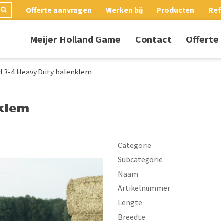
Offerte aanvragen
Werken bij
Producten
Ref
Meijer Holland Game
Contact
Offerte
d 3-4 Heavy Duty balenklem
klem
Categorie
Subcategorie
Naam
Artikelnummer
Lengte
Breedte