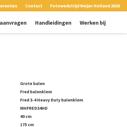
erenties
Contact
Fotowedstrijd Meijer Holland 2026
 aanvragen
Handleidingen
Werken bij
Grote balen
Fred balenklem
Fred 3-4 Heavy Duty balenklem
MHFRED34HD
40 cm
175 cm