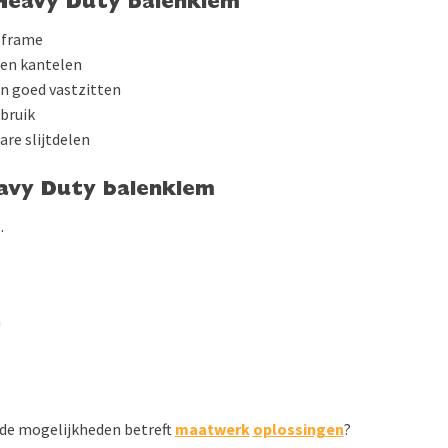
 Heavy Duty balenklem
 frame
 en kantelen
en goed vastzitten
ebruik
re slijtdelen
eavy Duty balenklem
.
n
 de mogelijkheden betreft
maatwerk
oplossingen
?