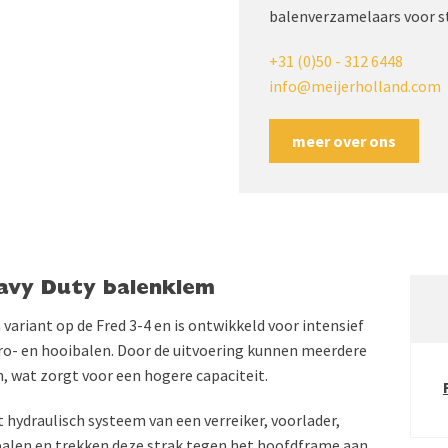
balenverzamelaars voor st
+31 (0)50 - 312 6448
info@meijerholland.com
meer over ons
eavy Duty balenklem
variant op de Fred 3-4 en is ontwikkeld voor intensief
tro- en hooibalen. Door de uitvoering kunnen meerdere
wat zorgt voor een hogere capaciteit.
hydraulisch systeem van een verreiker, voorlader,
 balen en trekken deze strak tegen het hoofdframe aan,