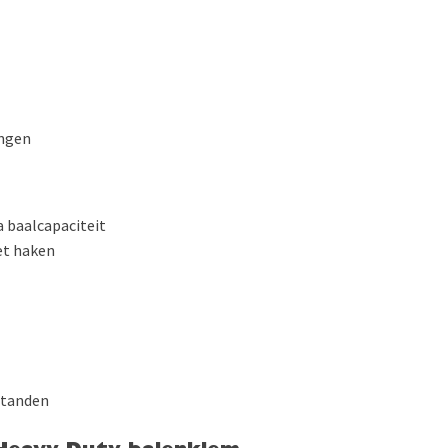
ingen
a baalcapaciteit
et haken
 tanden