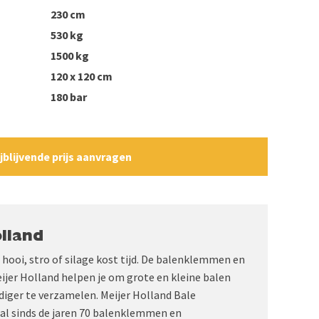
230 cm
530 kg
1500 kg
120 x 120 cm
180 bar
ijblijvende prijs aanvragen
lland
hooi, stro of silage kost tijd. De balenklemmen en
jer Holland helpen je om grote en kleine balen
udiger te verzamelen. Meijer Holland Bale
al sinds de jaren 70 balenklemmen en