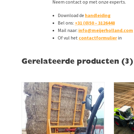
Neem contact op met onze experts.
Download de
handleiding
Bel ons:
+31 (0)50 – 3126448
Mail naar:
info@meijerholland.com
Of vul het
contactformulier
in
Gerelateerde producten (3)