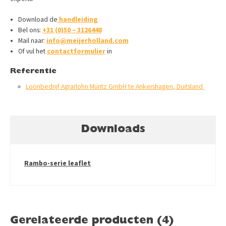
Download de
handleiding
Bel ons:
+31 (0)50 – 3126448
Mail naar:
info@meijerholland.com
Of vul het
contactformulier
in
Referentie
Loonbedrijf Agrarlohn Müritz GmbH te Ankershagen, Duitsland
Downloads
Rambo-serie leaflet
Gerelateerde producten (4)