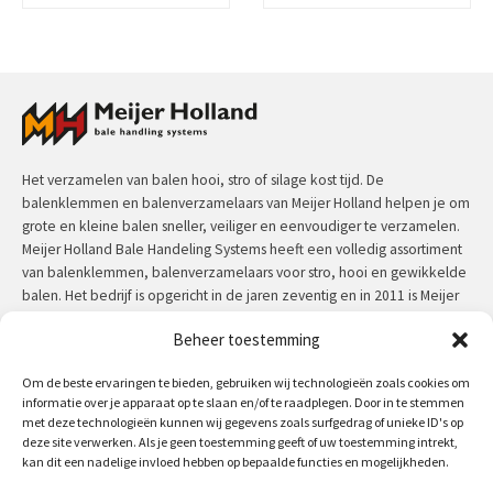
Het verzamelen van balen hooi, stro of silage kost tijd. De
balenklemmen en balenverzamelaars van Meijer Holland helpen je om
grote en kleine balen sneller, veiliger en eenvoudiger te verzamelen.
Meijer Holland Bale Handeling Systems heeft een volledig assortiment
van balenklemmen, balenverzamelaars voor stro, hooi en gewikkelde
balen. Het bedrijf is opgericht in de jaren zeventig en in 2011 is Meijer
Holland overgenomen voor Jansen&Heuning. Meijer Holland machines
Beheer toestemming
hebben een uitzonderlijke kwaliteit en zijn door de jaren heen in
praktijk getest.
Om de beste ervaringen te bieden, gebruiken wij technologieën zoals cookies om
informatie over je apparaat op te slaan en/of te raadplegen. Door in te stemmen
Contact:
+31 (0)50 312 64 48
/
info@meijerholland.com
met deze technologieën kunnen wij gegevens zoals surfgedrag of unieke ID's op
deze site verwerken. Als je geen toestemming geeft of uw toestemming intrekt,
kan dit een nadelige invloed hebben op bepaalde functies en mogelijkheden.
Volg ons op: