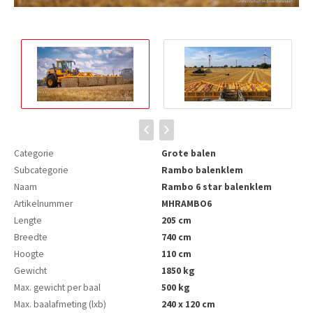
Categorie
Grote balen
Subcategorie
Rambo balenklem
Naam
Rambo 6 star balenklem
Artikelnummer
MHRAMBO6
Lengte
205 cm
Breedte
740 cm
Hoogte
110 cm
Gewicht
1850 kg
Max. gewicht per baal
500 kg
Max. baalafmeting (lxb)
240 x 120 cm